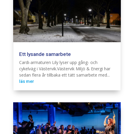
Ett lysande samarbete
Belysning
Cardi
Elnät
Industri
Infra
Järnväg
Telekom
Cardi-armaturen Lily lyser upp gång- och
cykelväg i Västervik.Västervik Miljö & Energi har
sedan flera år tillbaka ett tätt samarbete med...
läs mer