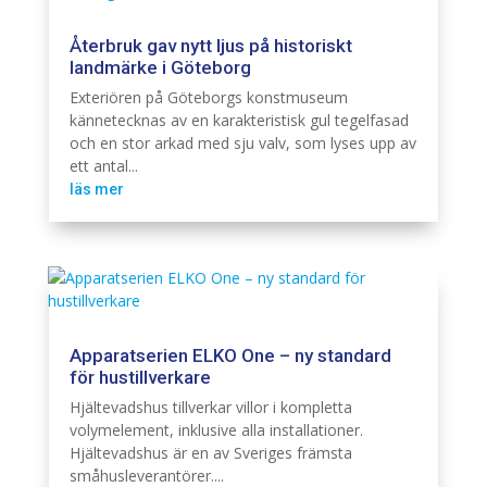
Återbruk gav nytt ljus på historiskt
landmärke i Göteborg
Belysning
Cardi
Exteriören på Göteborgs konstmuseum
kännetecknas av en karakteristisk gul tegelfasad
och en stor arkad med sju valv, som lyses upp av
ett antal...
läs mer
Apparatserien ELKO One – ny standard
för hustillverkare
Elinstallation
Hjältevadshus tillverkar villor i kompletta
volymelement, inklusive alla installationer.
Hjältevadshus är en av Sveriges främsta
småhusleverantörer....