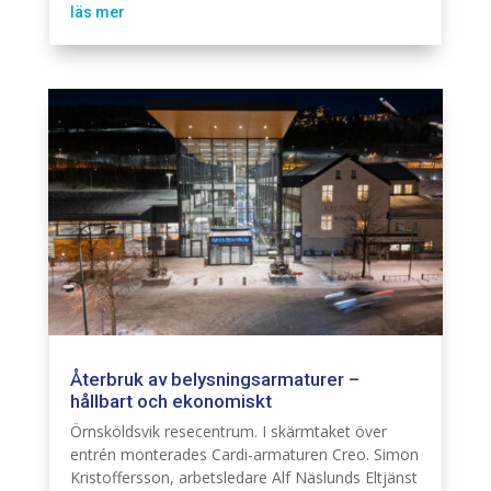
läs mer
Återbruk av belysningsarmaturer –
hållbart och ekonomiskt
Belysning
Fastighet El
Hållbarhet
Örnsköldsvik resecentrum. I skärmtaket över
entrén monterades Cardi-armaturen Creo. Simon
Kristoffersson, arbetsledare Alf Näslunds Eltjänst