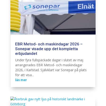
EBR Metod- och maskindagar 2026 –
Sonepar visade upp det kompletta
erbjudandet
Elnät
Infra
Under fyra fullspäckade dagar i slutet av maj
arrangerades EBR Metod- och maskindagar
2026, i Karlstad. Självklart var Sonepar på plats
för att visa...
läs mer