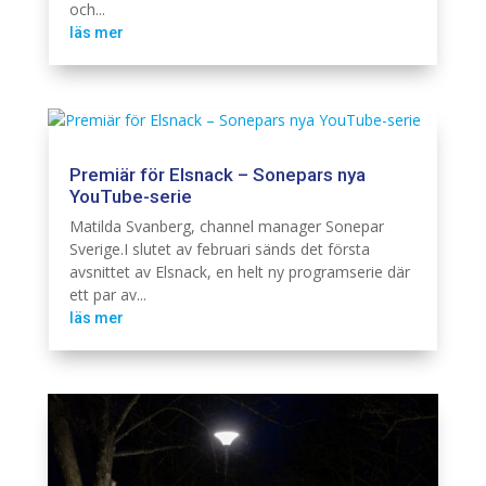
och...
läs mer
Premiär för Elsnack – Sonepars nya
YouTube-serie
Branschintervju
Elinstallation
Matilda Svanberg, channel manager Sonepar
Sverige.I slutet av februari sänds det första
avsnittet av Elsnack, en helt ny programserie där
ett par av...
läs mer