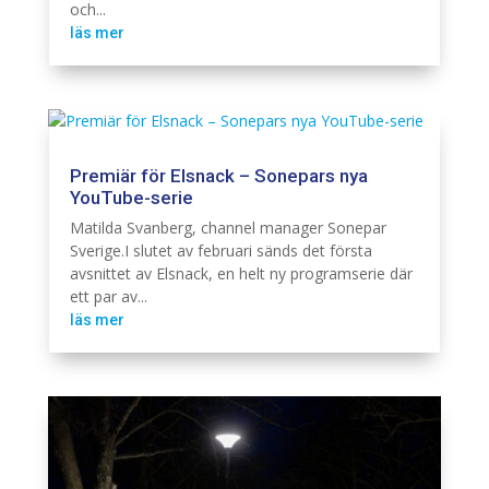
och...
läs mer
Premiär för Elsnack – Sonepars nya
YouTube-serie
Branschintervju
Elinstallation
Matilda Svanberg, channel manager Sonepar
Sverige.I slutet av februari sänds det första
avsnittet av Elsnack, en helt ny programserie där
ett par av...
läs mer