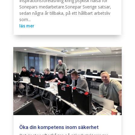
Inspirationsföreläsning kring psykisk hälsa för
Sonepars medarbetare.Sonepar Sverige satsar,
sedan några år tillbaka, på ett hållbart arbetsliv
som...
läs mer
Öka din kompetens inom säkerhet
Säkerhet