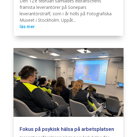
Den 12:e februari samlades elbranschens
främsta leverantörer på Sonepars
leverantörsträff, som i år hölls på Fotografiska
Museet i Stockholm. Uppåt...
läs mer
Fokus på psykisk hälsa på arbetsplatsen
Branschintervju
Hållbarhet