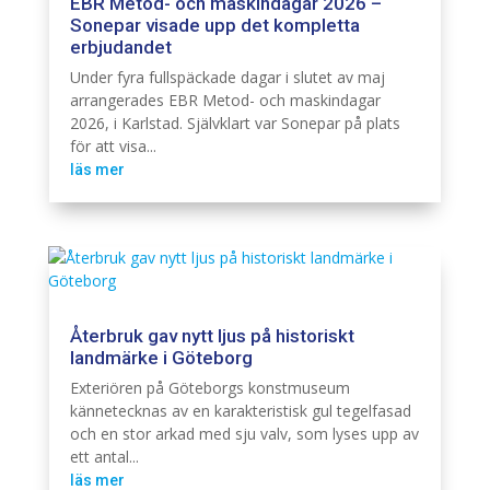
EBR Metod- och maskindagar 2026 –
Sonepar visade upp det kompletta
erbjudandet
Elnät
Infra
Under fyra fullspäckade dagar i slutet av maj
arrangerades EBR Metod- och maskindagar
2026, i Karlstad. Självklart var Sonepar på plats
för att visa...
läs mer
Återbruk gav nytt ljus på historiskt
landmärke i Göteborg
Belysning
Cardi
Exteriören på Göteborgs konstmuseum
kännetecknas av en karakteristisk gul tegelfasad
och en stor arkad med sju valv, som lyses upp av
ett antal...
läs mer