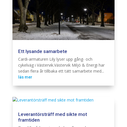
Ett lysande samarbete
Belysning
Cardi
Elnät
Industri
Infra
Järnväg
Telekom
Cardi-armaturen Lily lyser upp gång- och
cykelväg i Västervik.Västervik Miljö & Energi har
sedan flera år tillbaka ett tätt samarbete med...
läs mer
Leverantörsträff med sikte mot
framtiden
Branschintervju