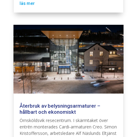
läs mer
Återbruk av belysningsarmaturer –
hållbart och ekonomiskt
Belysning
Fastighet El
Hållbarhet
Örnsköldsvik resecentrum. I skärmtaket över
entrén monterades Cardi-armaturen Creo. Simon
Kristoffersson, arbetsledare Alf Näslunds Eltjänst