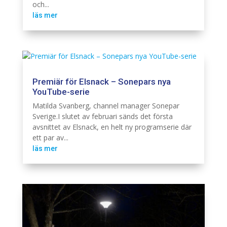
och...
läs mer
Premiär för Elsnack – Sonepars nya
YouTube-serie
Branschintervju
Elinstallation
Matilda Svanberg, channel manager Sonepar
Sverige.I slutet av februari sänds det första
avsnittet av Elsnack, en helt ny programserie där
ett par av...
läs mer