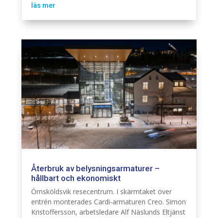
läs mer
Återbruk av belysningsarmaturer –
hållbart och ekonomiskt
Belysning
Fastighet El
Hållbarhet
Örnsköldsvik resecentrum. I skärmtaket över
entrén monterades Cardi-armaturen Creo. Simon
Kristoffersson, arbetsledare Alf Näslunds Eltjänst