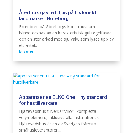
Återbruk gav nytt ljus på historiskt
landmärke i Göteborg
Belysning
Cardi
Exteriören på Göteborgs konstmuseum
kännetecknas av en karakteristisk gul tegelfasad
och en stor arkad med sju valv, som lyses upp av
ett antal...
läs mer
Apparatserien ELKO One – ny standard
för hustillverkare
Elinstallation
Hjältevadshus tillverkar villor i kompletta
volymelement, inklusive alla installationer.
Hjältevadshus är en av Sveriges främsta
småhusleverantörer....