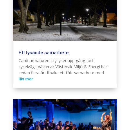
Ett lysande samarbete
Belysning
Cardi
Elnät
Industri
Infra
Järnväg
Telekom
Cardi-armaturen Lily lyser upp gång- och
cykelväg i Västervik.Västervik Miljö & Energi har
sedan flera år tillbaka ett tätt samarbete med...
läs mer