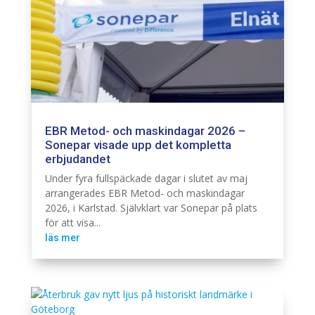
EBR Metod- och maskindagar 2026 –
Sonepar visade upp det kompletta
erbjudandet
Elnät
Infra
Under fyra fullspäckade dagar i slutet av maj
arrangerades EBR Metod- och maskindagar
2026, i Karlstad. Självklart var Sonepar på plats
för att visa...
läs mer