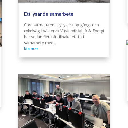
Ett lysande samarbete
Belysning
Cardi
Elnät
Industri
Infra
Järnväg
Telekom
Cardi-armaturen Lily lyser upp gång- och
cykelväg i Västervik.Västervik Miljö & Energi
har sedan flera år tillbaka ett tätt
samarbete med...
läs mer