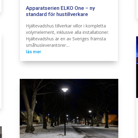
Apparatserien ELKO One – ny
standard för hustillverkare
Elinstallation
Hjältevadshus tillverkar villor i kompletta
volymelement, inklusive alla installationer.
Hjältevadshus är en av Sveriges främsta
småhusleverantörer....
läs mer