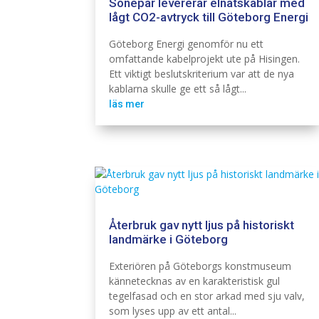
Sonepar levererar elnätskablar med
lågt CO2-avtryck till Göteborg Energi
Elnät
Infra
Göteborg Energi genomför nu ett
omfattande kabelprojekt ute på Hisingen.
Ett viktigt beslutskriterium var att de nya
kablarna skulle ge ett så lågt...
läs mer
Återbruk gav nytt ljus på historiskt
landmärke i Göteborg
Belysning
Cardi
Exteriören på Göteborgs konstmuseum
kännetecknas av en karakteristisk gul
tegelfasad och en stor arkad med sju valv,
som lyses upp av ett antal...