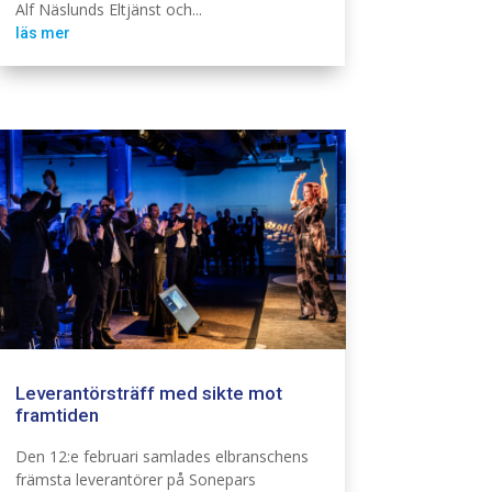
Alf Näslunds Eltjänst och...
läs mer
Leverantörsträff med sikte mot
framtiden
Branschintervju
Den 12:e februari samlades elbranschens
främsta leverantörer på Sonepars