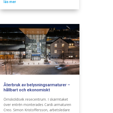
läs mer
Återbruk av belysningsarmaturer –
hållbart och ekonomiskt
Belysning
Fastighet El
Hållbarhet
Örnsköldsvik resecentrum. I skärmtaket
över entrén monterades Cardi-armaturen
Creo. Simon Kristoffersson, arbetsledare